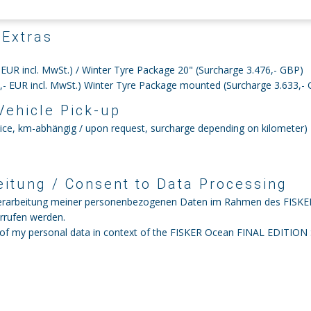
 Extras
- EUR incl. MwSt.) / Winter Tyre Package 20" (Surcharge 3.476,- GBP)
9,- EUR incl. MwSt.) Winter Tyre Package mounted (Surcharge 3.633,-
Vehicle Pick-up
vice, km-abhängig / upon request, surcharge depending on kilometer)
itung / Consent to Data Processing
d Verarbeitung meiner personenbezogenen Daten im Rahmen des FISK
errufen werden.
 of my personal data in context of the FISKER Ocean FINAL EDITION S